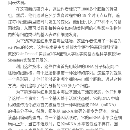
因表达谱。
在这项新的研究中，这些作者标记了1800多个胚胎的转录
组。然后，他们通过在胚胎发育过程中的 19 个时间点取样，追
踪每种细胞类型随时间发生的变化。他们还引入了23种不同的基
因扰动，从而可以看到每种突变如何随着时间的推移影响生物体
内所有细胞类型的基因表达和细胞发育。
为了追踪哪些细胞来自哪些胚胎，这些作者使用了一种名为
sci-Plex的技术，这种技术是由华盛顿大学医学院基因组科学副
教授Cole Trapnell实验室和华盛顿大学医学院基因组科学教授Jay
Shendure实验室开发的。
利用这种技术，这些作者首先用较短的DNA 分子标记每个
胚胎的细胞核，每个胚胎都携带一种独特的序列。这些序列就像
一个条形码，让他们能够识别哪个细胞来自哪个胚胎。通过这种
方法，他们追踪了他们分析的300 多万个细胞。
为了确定每种细胞类型中哪些基因处于活跃状态，他们利用
了这样一个事实：当一个基因处于活跃状态时，它的DNA 中编
码的遗传指令必须首先被复制到一种叫做信使 RNA（mRNA）
的相关分子中。然后，细胞以 mRNA 编码的指令为蓝本，合成
该基因编码的蛋白。当一个基因活跃时，它的mRNA 水平会在细
胞内上升；当它不活跃时，它的mRNA 水平较低或不存在。因