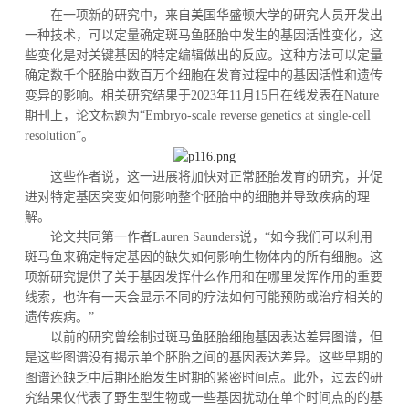
在一项新的研究中，来自美国华盛顿大学的研究人员开发出
一种技术，可以定量确定斑马鱼胚胎中发生的基因活性变化，这
些变化是对关键基因的特定编辑做出的反应。这种方法可以定量
确定数千个胚胎中数百万个细胞在发育过程中的基因活性和遗传
变异的影响。相关研究结果于2023年11月15日在线发表在Nature
期刊上，论文标题为“Embryo-scale reverse genetics at single-cell
resolution”。
这些作者说，这一进展将加快对正常胚胎发育的研究，并促
进对特定基因突变如何影响整个胚胎中的细胞并导致疾病的理
解。
论文共同第一作者Lauren Saunders说，“如今我们可以利用
斑马鱼来确定特定基因的缺失如何影响生物体内的所有细胞。这
项新研究提供了关于基因发挥什么作用和在哪里发挥作用的重要
线索，也许有一天会显示不同的疗法如何可能预防或治疗相关的
遗传疾病。”
以前的研究曾绘制过斑马鱼胚胎细胞基因表达差异图谱，但
是这些图谱没有揭示单个胚胎之间的基因表达差异。这些早期的
图谱还缺乏中后期胚胎发生时期的紧密时间点。此外，过去的研
究结果仅代表了野生型生物或一些基因扰动在单个时间点的的基