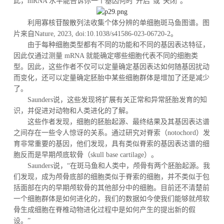
此，mRNA 水平能告诉你一个基因何时“开启”或“关闭”。
利用寡核苷酸散列法收集个体分辨的单细胞斑马鱼图谱。图
片来自Nature, 2023, doi:10.1038/s41586-023-06720-2。
由于每种细胞类型都有不同的功能和不同的基因表达特征，
因此仅通过测量 mRNA 就能确定哪些细胞代表不同的细胞类
型。因此，这些作者不仅可以定量确定基因表达如何随基因扰动
而变化，还可以定量确定胚胎中某些细胞群体是增加了还是减少
了。
Saunders说，这些发现将扩展有关正常和异常胚胎发育的知
识，并促进对动物和人类进化的了解。
这些作者发现，细胞的胚胎起源、最终结果及其基因表达谱
之间存在一些令人惊讶的关系。通过研究对脊索（notochord）发
育非常重要的基因，他们发现，具有类似脊索的基因表达谱的细
胞反而是早期颅底软骨（skull base cartilage）。
Saunders说，“在斑马鱼和人类中，颅骨有两个胚胎起源。我
们发现，成为颅骨底部的细胞类似于脊索的细胞，并不类似于包
括面部在内的早期颅软骨的其他部分中的细胞。目前还不清楚前
一个细胞群体是如何进化的，我们的数据如今使我们能够就颅软
骨生成细胞在脊椎动物进化过程中是如何产生的提出新的假
设。”