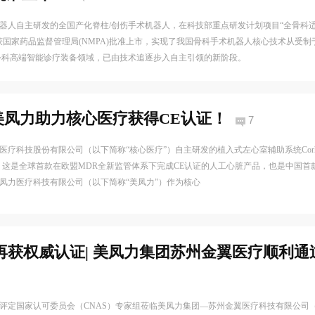
器人自主研发的全国产化脊柱/创伤手术机器人，在科技部重点研发计划项目“全骨科
获国家药品监督管理局(NMPA)批准上市，实现了我国骨科手术机器人核心技术从受
外科高端智能诊疗装备领域，已由技术追逐步入自主引领的新阶段。
 美凤力助力核心医疗获得CE认证！
7
疗科技股份有限公司（以下简称“核心医疗”）自主研发的植入式左心室辅助系统Corhea
。这是全球首款在欧盟MDR全新监管体系下完成CE认证的人工心脏产品，也是中国首
凤力医疗科技有限公司（以下简称“美凤力”）作为核心
获权威认证| 美凤力集团苏州金翼医疗顺利通过 
评定国家认可委员会（CNAS）专家组莅临美凤力集团—苏州金翼医疗科技有限公司