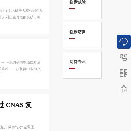
临床试验
适应症手术机器人核心部件及
制于人到自主可控的突破，标
临床培训

问答专区
rt 6成功获得欧盟医疗器
款且唯一一款取得CE认证的


顶部
CNAS 复
（以下简称“苏州金翼医