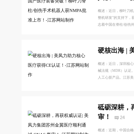
概述：近日，柳叶刀机
整机研发”的支持下，
志着中国在脊柱/创伤
硬核出海 |
概述：近日，深圳核心医
械法规（MDR）认证
人工心脏产品。江苏美
砥砺深耕，再
审！
24
概述：近期，中国合格