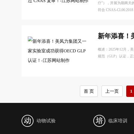
疗”），开展为期两天
符合 CNAS-CL06:
新年添喜！美
概述：2025年12
规范（GLP）认证，
首 页
上一页
1
动物试验
临床培训