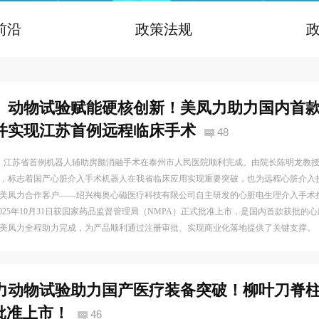
前沿
政策法规
】动物试验赋能硬核创新！美凤力助力国内首
并实现江苏首例远程临床手术
48
20日，江苏省首例机器人辅助房颤消融手术在泰州市人民医院顺利完成。由院长陈明龙教
，标志着国产心脏介入手术机器人在我省临床应用实现重要突破，也为远程心脏介入
美凤力合作客户——绍兴梅奥心磁医疗科技有限公司自主研发的心脏电生理介入手术
于2025年10月31日获国家药品监督管理局（NMPA）正式批准上市，是国内首款获批
美凤力全程助力完成，为产品顺利通过注册审批、实现商业化落地提供了关键支撑。
力动物试验助力国产医疗装备突破！柳叶刀脊柱
批准上市！
46