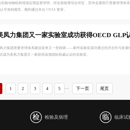
的实验动物机构现场定期监督评审。经全面核查综合评定，苏州金翼医疗质量管理体
2018 认可准则规范，顺利通过本次 CNAS 复审。
凤力集团又一家实验室成功获得OECD GLP
月，美凤力集团质量管理体系建设迎来又一里程碑——泰州实验室成功通过经济合作与发展
正式成为美凤力集团又一家获得该项国际权威认证的实验室。
1
2
3
4
5
···
下一页
尾页
检验及病理
临床试