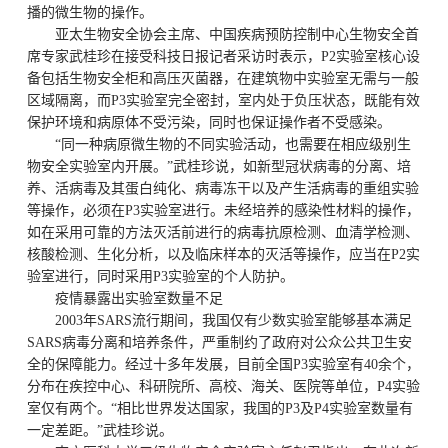
播的微生物的操作。
亚太生物安全协会主席、中国疾病预防控制中心生物安全首
席专家武桂珍在接受科技日报记者采访时表示，P2实验室核心设
备包括生物安全柜和高压灭菌器，在建筑物中实验室无需与一般
区域隔离，而P3实验室完全密封，室内处于负压状态，既能有效
保护环境和病原体不受污染，同时也保证操作者不受感染。
“同一种病原微生物的不同实验活动，也需要在相应级别生
物安全实验室内开展。”武桂珍说，如新型冠状病毒的分离、培
养、活病毒及其蛋白纯化、病毒冻干以及产生活病毒的重组实验
等操作，必须在P3实验室进行。未经培养的感染性材料的操作，
如在采用可靠的方法灭活前进行的病毒抗原检测、血清学检测、
核酸检测、生化分析，以及临床样本的灭活等操作，应当在P2实
验室进行，同时采用P3实验室的个人防护。
疫情暴露出实验室数量不足
2003年SARS流行期间，我国仅有少数实验室能够基本满足
SARS病毒分离和培养条件，严重制约了政府对公众公共卫生安
全的保障能力。经过十多年发展，目前全国P3实验室有40余个，
分布在疾控中心、科研院所、高校、海关、医院等单位，P4实验
室仅有两个。“相比世界发达国家，我国的P3及P4实验室数量有
一定差距。”武桂珍说。