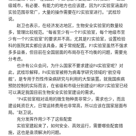
级城市，有必要、有能力的地方也应该建，因为P2实验室涵盖的
实验范围非常广，大量的操作需要在P2实验室进行。”武桂珍
说。
赵卫也表示，在经济发达地区，生物安全实验室的数量较
多，管理比较规范。“每省至少有一个P3实验室，每个地级市至
少有一个P2实验室”的要求并不高，尤其是P2实验室，设置检验
科的医院其实都应该具备，属于常规配置。P3实验室虽然不强求
多多益善，但目前在全国层面的布局存在不均衡的问题，需要充
分考虑。
也许有公众会问，为什么国家不要求建设P4实验室呢？对
此，武桂珍解释，P4实验室被称为病毒学研究领域的“航空母
舰”，是专用于烈性传染病研究与利用的大型装置。就我国疾病
预防控制的实际而言，在省级和市级分别建设P3和P2实验室已经
可以满足我国目前生物安全实验室建设的需求。
“P4实验室相对适用的微生物种类非常少，需求也少，而且
建设耗资巨大，日常运转费用也非常高，所以应该在国家层面布
局。”赵卫说。
充分发挥作用少不了这些配套
实验室建起来了，如何安全、高效运行，需要哪些配套措
施，这也是亟须解决的问题。