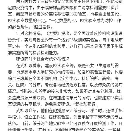
南方医科大学三级生物安全实验室主任赵卫指出，在此次新
冠肺炎疫情中，由于临床样品的核酸和血清学检测需要P2实验
室，新型冠状病毒的分离培养需要P3实验室，也暴露出我国P2、
P3实验室数量的不足。“一定数量的P2、P3实验室成为防控工作
的必备条件。”赵卫强调。
针对这种情况，《方案》提出，要全面改善疾控机构设施设
备条件，实现每省至少有一个达到P3级别的实验室，每个地级市
至少有一个达到P2级别的实验室，这样可以基本具备国家卫生标
准实施所需的检验检测能力。
建设同时需综合考虑分布情况
在武桂珍看来，建设P3实验室等，既是公共卫生建设的需
要，也是高水平大学研究机构的需要。加强P3实验室建设，也要
综合考虑其在全国不同机构（疾控中心、科研院所、高校、海
关、医院）的分布，考虑各地经济活跃程度，以及传染病的发病
情况。“建设P3实验室的投入非常大，如果不对其充分利用，就
会造成资源严重浪费。在增加建设布局的同时，也应建立P3实验
室资源的共享机制，避免重复建设。”武桂珍强调。
武桂珍介绍，他们在驰援黑龙江绥芬河、呼兰时，通过手把
手培训、设立工作站、援建实验室，为当地留下了带不走的专业
队伍。目前，绥芬河当地实验室已经可以独立开展检测工作，日
检测量近千份。“在我国，不但地级市要建立P2实验室，一些县