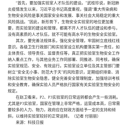
“首先，要加强实验室人才队伍的建设。”武桂珍说，新冠肺
炎疫情发生以来，习近平总书记高度重视，强调“重大传染病和
生物安全风险是事关国家安全和发展、事关社会大局稳定的重大
风险挑战。”因此，新形势下，生物安全实验室的地位更加重
要，而实验室的建设和管理，都离不开人才队伍的建设和参与，
没有高素质的人才队伍，就不可能有高水平的生物安全实验室。
其次，要完善法规体系，强化安全管理，牢固树立底线红线
意识。各级卫生行政部门和实验室设立机构要落实第一责任，如
主体责任、领导责任、监督责任等，真正把实验室生物安全工作
纳入重点工作，与其他业务工作同部署、同推进、同考核，确保
实验室规范、安全、有效运行。实验室设立单位及其主管部门要
树立“安全无小事、防范大于天”的风险意识，定期组织排查、消
除实验室生物安全隐患，健全完善安全管理制度，加强培训考核
和安全教育，确保实验人员严格执行国家有关实验室生物安全的
规定。
在赵卫看来，P2、P3实验室的日常运转都会产生一些消耗。
尤其是P3实验室，国家在管理上非常严格，运营成本高，日常需
要较多的人力、物力，政府应在财政方面给予一定的支持和倾
斜，以维持实验室较好的正常运转。（记者 付丽丽）
来源：科技日报