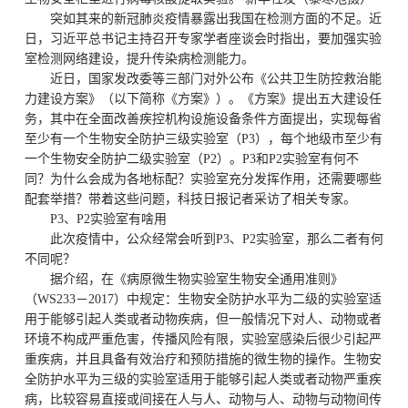
突如其来的新冠肺炎疫情暴露出我国在检测方面的不足。近
日，习近平总书记主持召开专家学者座谈会时指出，要加强实验
室检测网络建设，提升传染病检测能力。
近日，国家发改委等三部门对外公布《公共卫生防控救治能
力建设方案》（以下简称《方案》）。《方案》提出五大建设任
务，其中在全面改善疾控机构设施设备条件方面提出，实现每省
至少有一个生物安全防护三级实验室（P3），每个地级市至少有
一个生物安全防护二级实验室（P2）。P3和P2实验室有何不
同？为什么会成为各地标配？实验室充分发挥作用，还需要哪些
配套举措？带着这些问题，科技日报记者采访了相关专家。
P3、P2实验室有啥用
此次疫情中，公众经常会听到P3、P2实验室，那么二者有何
不同呢？
据介绍，在《病原微生物实验室生物安全通用准则》
（WS233－2017）中规定：生物安全防护水平为二级的实验室适
用于能够引起人类或者动物疾病，但一般情况下对人、动物或者
环境不构成严重危害，传播风险有限，实验室感染后很少引起严
重疾病，并且具备有效治疗和预防措施的微生物的操作。生物安
全防护水平为三级的实验室适用于能够引起人类或者动物严重疾
病，比较容易直接或间接在人与人、动物与人、动物与动物间传