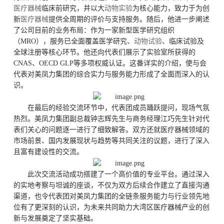
医疗器械
临床前研究，并以大
动物实验
为核心能力，致力于为创
新
医疗器械
提供全周期的评价与支持服务。随后，他进一步阐述
了公司目前的业务布局：作为一家新型医学研究组织
（MRO），服务已全面覆盖医学研究、
动物试验
、临床试验及
全球注册等核心环节。他还向代表们展示了实验室所获得的
CNAS、OECD GLP等多项权威认证。这番详实的介绍，使与会
代表对美凤力集团的综合实力与服务能力形成了全面而深入的认
识。
在最后的经验交流环节中，代表团成员踊跃提问，现场气氛
热烈。美凤力集团副总裁钟志辉先生与商务经理江巧先生针对代
表们关心的问题逐一进行了细致解答。双方还就医疗器械领域的
市场前景、国内发展现状与趋势等共同关注的议题，进行了深入
且富有建设性的交流。
此次交流活动成功搭建了一个高价值的专业平台。通过深入
的实地考察与坦诚的座谈，不仅为双方后续合作建立了直接沟通
渠道，也令代表团对美凤力集团的全链条服务能力与行业领先地
位有了更深刻的认识，为未来共同助力大湾区医疗器械产业的创
新与发展奠定了坚实基础。