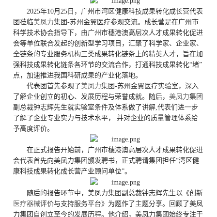
2025年10月25日，广州市湾区健康科技成果转化成长营代表
团莅临
美凤力
集团-苏州金翼医疗参观交流。成长营是在广州市
科学技术协会指导下，由广州市穗港澳高层次人才成果转化促进
会等单位联合发起的创新型学习项目，汇聚了科学家、企业家、
全链条的专业服务机构三类成果转化链条上的精英人才，旨在加
强科技成果转化链条各环节的交流合作，打通科技成果转化“堵”
点，加速推进我国科研成果的产业化落地。
代表团首先参观了
美凤力
集团-苏州金翼医疗实验室，深入
了解企业创立的初心、发展历程与荣誉成就。随后，
美凤力
集团
副总裁钟志辉先生就实验室条件及体系做了讲解,代表们进一步
了解了企业专业实力与技术水平， 并对企业的质量管理体系给
予高度评价。
在正式报告开始前，广州市穗港澳高层次人才成果转化促进
会代表首先向美凤力集团颁发聘书，正式聘请集团担任“湾区健
康科技成果转化成长营产业顾问单位”。
随后的报告环节中，美凤力集团副总裁钟志辉先生以《创新
医疗器械
评价与支持服务平台》为题作了主题分享。回顾了美凤
力集团自创立至今的发展历程。他介绍，美凤力集团始终专注于