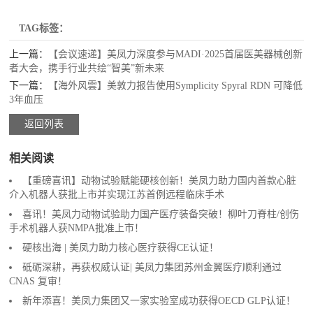
TAG标签：
上一篇：
【会议速递】美凤力深度参与MADI·2025首届医美器械创新
者大会，携手行业共绘“智美”新未来
下一篇：
【海外风雲】美敦力报告使用Symplicity Spyral RDN 可降低
3年血压
返回列表
相关阅读
【重磅喜讯】动物试验赋能硬核创新！美凤力助力国内首款心脏
介入机器人获批上市并实现江苏首例远程临床手术
喜讯！美凤力动物试验助力国产医疗装备突破！柳叶刀脊柱/创伤
手术机器人获NMPA批准上市！
硬核出海 | 美凤力助力核心医疗获得CE认证！
砥砺深耕，再获权威认证| 美凤力集团苏州金翼医疗顺利通过
CNAS 复审！
新年添喜！美凤力集团又一家实验室成功获得OECD GLP认证！